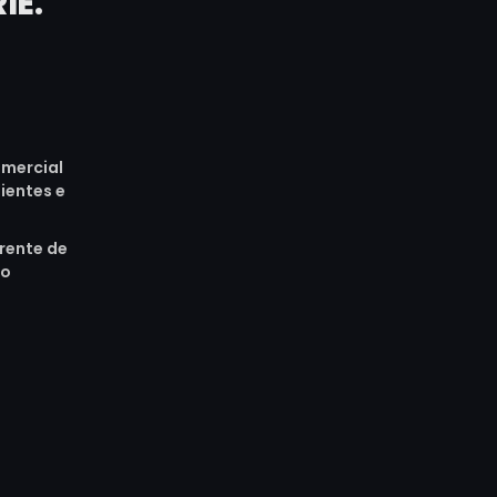
IE.
mercial
lientes e
rente de
do