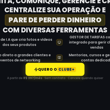
ITA, COMUNIQUE, GERENCIE E CR
CENTRALIZE SUA OPERAÇÃO E
PARE DE PERDER DINHEIRO
COM DIVERSAS FERRAMENTAS
GESTOR DE TAREFAS co
de I.A que cria fotos e vídeos
integrado para gerir c
dos seus produtos
vendas
 direto a grandes clientes e
Mentorias, cursos e ge
eventos de networking
contas dedica
CLUBE+
QUERO O
A partir de
R$ 397/mês
· Sem contrato · Cancele quando quiser